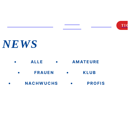
MEDIA
SPIELTAGSANGEBOT
FANSHOP
TIC
CENTER
NEWS
ALLE
AMATEURE
FRAUEN
KLUB
NACHWUCHS
PROFIS