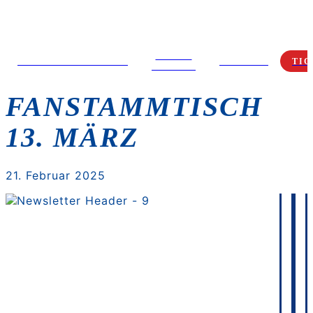
MEDIA
SPIELTAGSANGEBOT
FANSHOP
TIC
CENTER
FANSTAMMTISCH
13. MÄRZ
21. Februar 2025