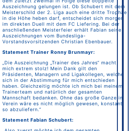
dem zuletzt zweimal in Folge diese doppelte
Auszeichnung gelungen ist. Ob Schubert mit dem
Meisterschild der 2. Liga auch eine dritte Trophäe
in die Höhe heben darf, entscheidet sich morgen
im direkten Duell mit dem FC Liefering. Bei der
anschließenden Meisterfeier erhält Fabian seine
Auszeichnungen vom Bundesliga-
Vorstandsvorsitzenden Christian Ebenbauer.
Statement Trainer Ronny Brunmayr:
„Die Auszeichnung „Trainer des Jahres“ macht
mich extrem stolz! Mein Dank gilt den
Präsidenten, Managern und Ligakollegen, welche
sich in der Abstimmung für mich entschieden
haben. Gleichzeitig möchte ich mich bei meinem
Trainerteam und natürlich der gesamten
Mannschaft bedanken. Ohne das große Ganze im
Verein wäre es nicht möglich gewesen, konstant
so abzuliefern.“
Statement Fabian Schubert:
„Also zuerst möchte ich dem gesamten